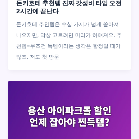
돈키호테 추천템 진짜 갓성비 타임 오전
2시간에 끝난다
돈키호테 추천템은 수십 가지가 넘게 쏟아져
나오지만, 막상 고르려면 머리가 하얘져요. 추
천템=무조건 득템이라는 생각은 함정일 때가
많죠. 저도 첫 방문