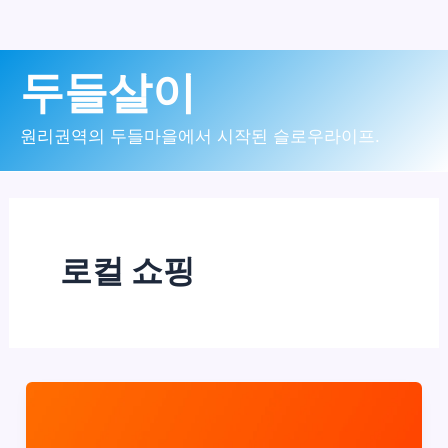
콘
두들살이
텐
츠
원리권역의 두들마을에서 시작된 슬로우라이프.
로
건
너
로컬 쇼핑
뛰
기