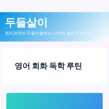
콘
두들살이
텐
츠
원리권역의 두들마을에서 시작된 슬로우라이프.
로
건
너
영어 회화 독학 루틴
뛰
기