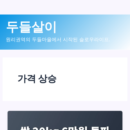
콘
두들살이
텐
츠
원리권역의 두들마을에서 시작된 슬로우라이프.
로
건
너
가격 상승
뛰
기