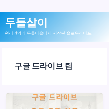
콘
두들살이
텐
츠
원리권역의 두들마을에서 시작된 슬로우라이프.
로
건
너
구글 드라이브 팁
뛰
기