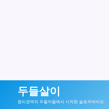
콘
두들살이
텐
원리권역의 두들마을에서 시작된 슬로우라이프.
츠