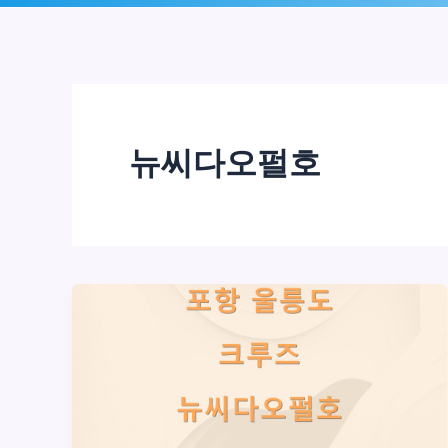
로
건
너
뛰
뉴씨다오펄호
기