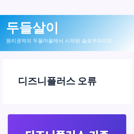
콘
두들살이
텐
츠
원리권역의 두들마을에서 시작된 슬로우라이프.
로
건
너
디즈니플러스 오류
뛰
기