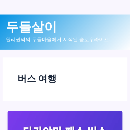
콘
두들살이
텐
츠
원리권역의 두들마을에서 시작된 슬로우라이프.
로
건
너
버스 여행
뛰
기