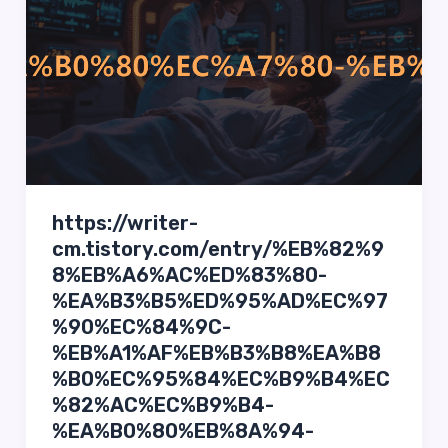
https://writer-
cm.tistory.com/entry/%EB%82%9
8%EB%A6%AC%ED%83%80-
%EA%B3%B5%ED%95%AD%EC%97
%90%EC%84%9C-
%EB%A1%AF%EB%B3%B8%EA%B8
%B0%EC%95%84%EC%B9%B4%EC
%82%AC%EC%B9%B4-
%EA%B0%80%EB%8A%94-