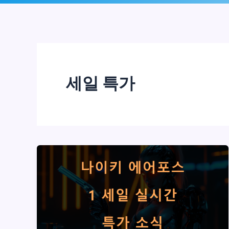
로
건
너
뛰
세일 특가
기