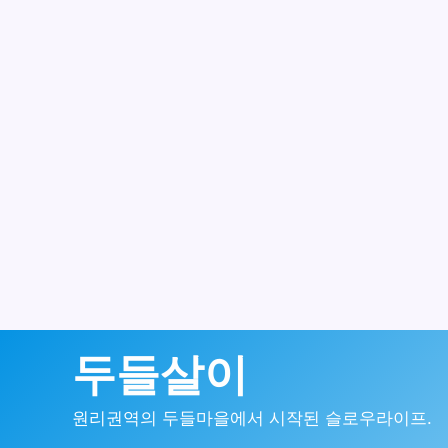
콘
두들살이
텐
원리권역의 두들마을에서 시작된 슬로우라이프.
츠