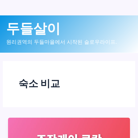
콘
두들살이
텐
츠
원리권역의 두들마을에서 시작된 슬로우라이프.
로
건
너
숙소 비교
뛰
기