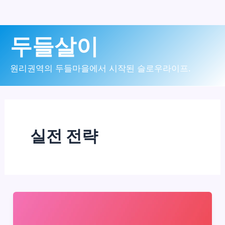
콘
두들살이
텐
츠
원리권역의 두들마을에서 시작된 슬로우라이프.
로
건
너
실전 전략
뛰
기