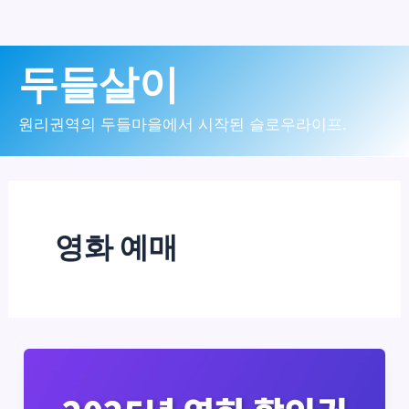
콘
두들살이
텐
츠
원리권역의 두들마을에서 시작된 슬로우라이프.
로
건
너
영화 예매
뛰
기