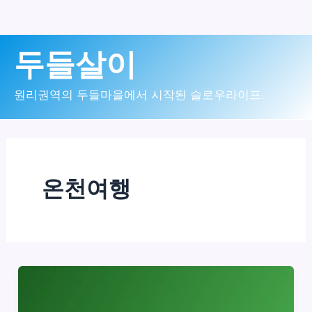
콘
두들살이
텐
츠
원리권역의 두들마을에서 시작된 슬로우라이프.
로
건
너
온천여행
뛰
기