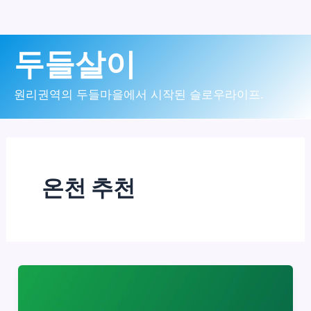
콘
두들살이
텐
츠
원리권역의 두들마을에서 시작된 슬로우라이프.
로
건
너
온천 추천
뛰
기