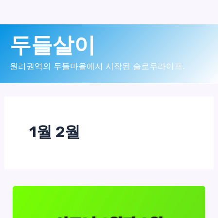
콘
두들살이
텐
츠
원리권역의 두들마을에서 시작된 슬로우라이프.
로
건
너
1월 2월
뛰
기