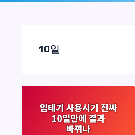
로
건
너
뛰
10일
기