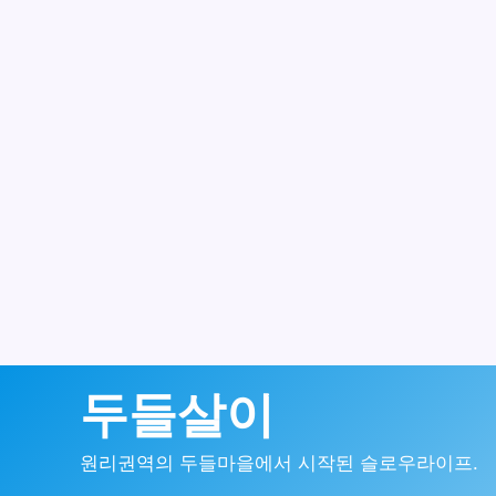
콘
두들살이
텐
원리권역의 두들마을에서 시작된 슬로우라이프.
츠