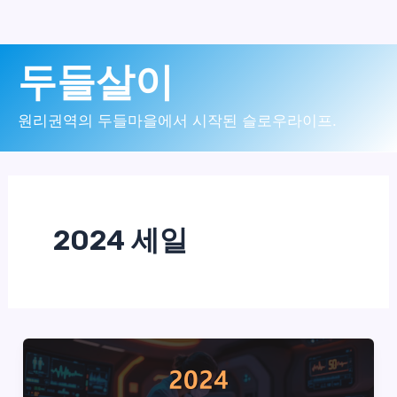
콘
두들살이
텐
츠
원리권역의 두들마을에서 시작된 슬로우라이프.
로
건
너
2024 세일
뛰
기