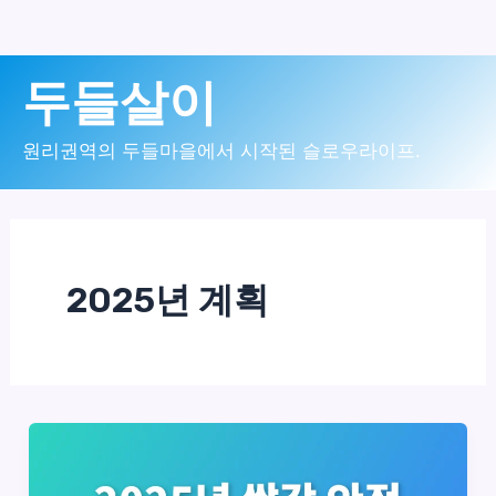
콘
두들살이
텐
츠
원리권역의 두들마을에서 시작된 슬로우라이프.
로
건
너
2025년 계획
뛰
기