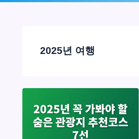
로
건
너
뛰
2025년 여행
기