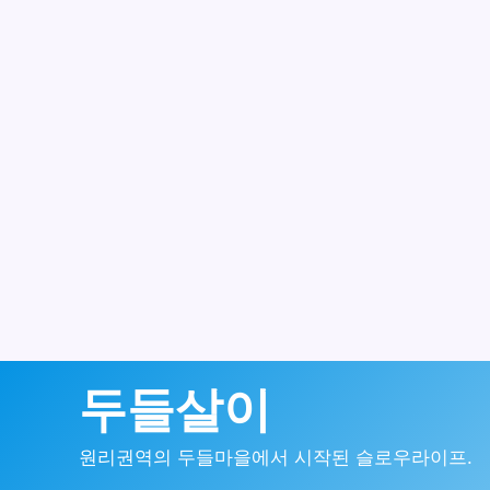
콘
두들살이
텐
원리권역의 두들마을에서 시작된 슬로우라이프.
츠