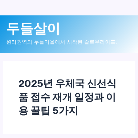
콘
두들살이
텐
츠
원리권역의 두들마을에서 시작된 슬로우라이프.
로
건
너
2025년 우체국 신선식
뛰
기
품 접수 재개 일정과 이
용 꿀팁 5가지