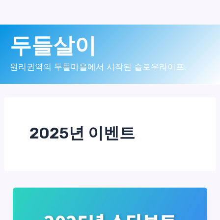
콘
두들살이
텐
츠
원리권역의 두들마을에서 시작된 슬로우라이프.
로
건
너
2025년 이벤트
뛰
기