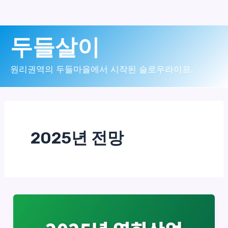
콘
두들살이
텐
츠
원리권역의 두들마을에서 시작된 슬로우라이프.
로
건
너
2025년 전망
뛰
기