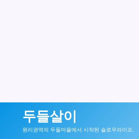
콘
두들살이
텐
원리권역의 두들마을에서 시작된 슬로우라이프.
츠