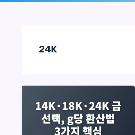
로
건
너
뛰
24K
기