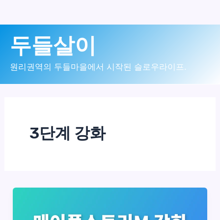
콘
두들살이
텐
츠
원리권역의 두들마을에서 시작된 슬로우라이프.
로
건
너
3단계 강화
뛰
기