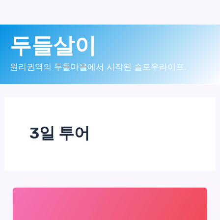
콘
두들살이
텐
츠
원리권역의 두들마을에서 시작된 슬로우라이프.
로
건
너
3일 투어
뛰
기