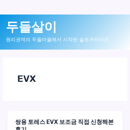
콘
두들살이
텐
츠
원리권역의 두들마을에서 시작된 슬로우라이프.
로
건
너
EVX
뛰
기
쌍용 토레스 EVX 보조금 직접 신청해본
후기