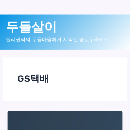
콘
두들살이
텐
츠
원리권역의 두들마을에서 시작된 슬로우라이프.
로
건
너
GS택배
뛰
기