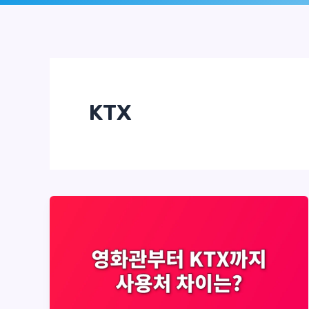
로
건
너
뛰
KTX
기