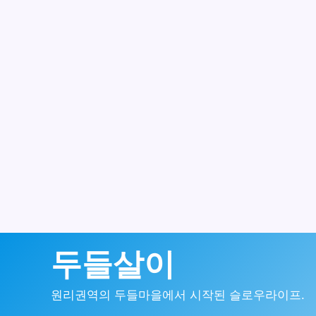
콘
두들살이
텐
원리권역의 두들마을에서 시작된 슬로우라이프.
츠