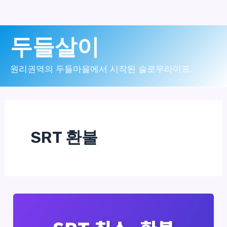
콘
두들살이
텐
츠
원리권역의 두들마을에서 시작된 슬로우라이프.
로
건
너
SRT 환불
뛰
기