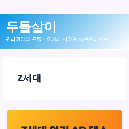
콘
두들살이
텐
츠
원리권역의 두들마을에서 시작된 슬로우라이프.
로
건
너
Z세대
뛰
기