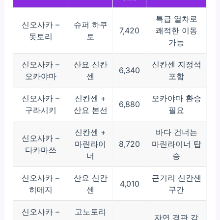
특급 열차로
신오사카 –
슈퍼 하쿠
7,420
쾌적한 이동
돗토리
토
가능
신오사카 –
산요 신칸
신칸센 지정석
6,340
오카야마
센
포함
신오사카 –
신칸센 +
오카야마 환승
6,880
구라시키
산요 본선
필요
신칸센 +
바다 건너는
신오사카 –
마린라이
8,720
마린라이너 탑
다카마쓰
너
승
신오사카 –
산요 신칸
근거리 신칸센
4,010
히메지
센
구간
신오사카 –
고노토리
자연 경관 감