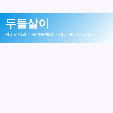
콘
두들살이
텐
츠
원리권역의 두들마을에서 시작된 슬로우라이프.
로
건
너
뛰
기