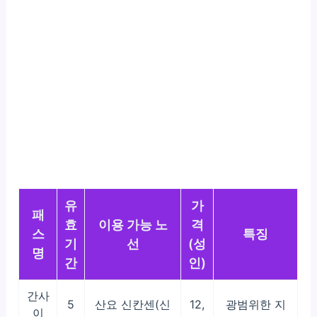
유
가
패
효
이용 가능 노
격
스
특징
기
선
(성
명
간
인)
간사
5
산요 신칸센(신
12,
광범위한 지
이