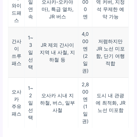
일
오사카-오카야
00
역 커버, 지정
와이
연
마), 특급 열차,
0
석 무제한 예
드패
속
JR 버스
엔
약 가능
스
4,0
1~
간사
00
저렴하지만
3
JR 제외 간사이
이
엔
JR 노선 미포
일
지역 내 사철, 지
쓰루
(2
함, 단기 여행
선
하철 등
패스
일
적합
택
권)
2,8
1~
오사
00
2
오사카 시내 지
도시 내 관광
카
엔
일
하철, 버스, 일부
에 최적화, JR
주유
(1
선
사철
노선 미포함
패스
일
택
권)