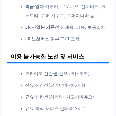
특급 열차
하루카, 쿠로시오, 선더버드, 코
노토리, 슈퍼 하쿠토, 슈퍼이나바 등
JR 서일본 기존선
신쾌속, 쾌속, 보통열차
JR 노선버스
일부 구간 포함
이용 불가능한 노선 및 서비스
도카이도 신칸센(신오사카~도쿄)
산요 신칸센(오카야마~하카타)
규슈 신칸센(하카타~가고시마츄오)
유료 좌석 서비스 신쾌속 A시트