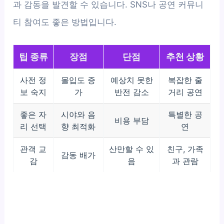
과 감동을 발견할 수 있습니다. SNS나 공연 커뮤니
티 참여도 좋은 방법입니다.
팁 종류
장점
단점
추천 상황
사전 정
몰입도 증
예상치 못한
복잡한 줄
보 숙지
가
반전 감소
거리 공연
좋은 자
시야와 음
특별한 공
비용 부담
리 선택
향 최적화
연
관객 교
산만할 수 있
친구, 가족
감동 배가
감
음
과 관람