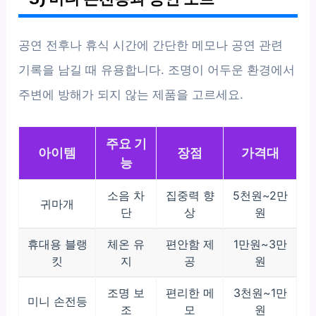
공연 전후나 휴식 시간에 간단한 메모나 공연 관련
기록을 남길 때 유용합니다. 조명이 어두운 환경에서
주변에 방해가 되지 않는 제품을 고르세요.
주요 기
아이템
장점
가격대
능
소음 차
집중력 향
5천원~2만
귀마개
단
상
원
휴대용 블랭
체온 유
편안함 제
1만원~3만
킷
지
공
원
조명 보
편리한 메
3천원~1만
미니 손전등
조
모
원