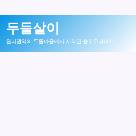
콘
두들살이
텐
츠
원리권역의 두들마을에서 시작된 슬로우라이프.
로
건
너
뛰
기