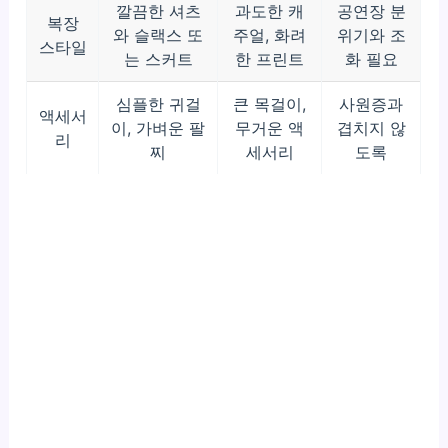
깔끔한 셔츠
과도한 캐
공연장 분
복장
와 슬랙스 또
주얼, 화려
위기와 조
스타일
는 스커트
한 프린트
화 필요
심플한 귀걸
큰 목걸이,
사원증과
액세서
이, 가벼운 팔
무거운 액
겹치지 않
리
찌
세서리
도록