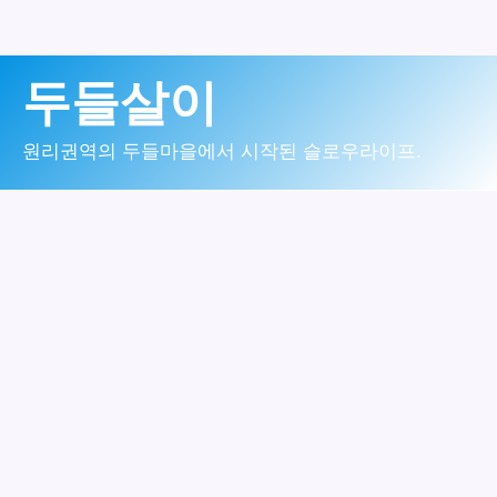
콘
두들살이
텐
츠
원리권역의 두들마을에서 시작된 슬로우라이프.
로
건
너
뛰
기