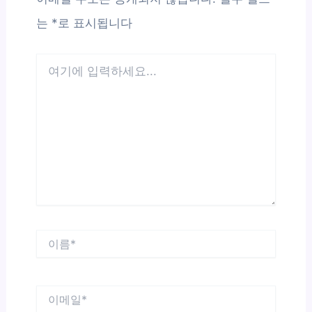
는
*
로 표시됩니다
여
기
에
입
력
하
세
요...
이
름
*
이
메