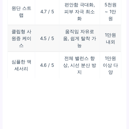
편안함 극대화,
5천원
원단 스트
4.7 / 5
피부 자극 최소
~ 1만
랩
화
원
클립형 사
움직임 자유로
1만원
원증 케이
4.5 / 5
움, 쉽게 탈착 가
내외
스
능
전체 밸런스 향
1만원
심플한 액
4.6 / 5
상, 시선 분산 방
이상 다
세서리
지
양