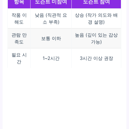
항목
도슨트 미참여
도슨트 참여
작품 이
낮음 (직관적 요
상승 (작가 의도와 배
해도
소 부족)
경 설명)
관람 만
높음 (깊이 있는 감상
보통 이하
족도
가능)
필요 시
1~2시간
3시간 이상 권장
간