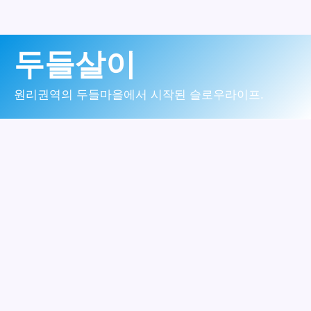
콘
두들살이
텐
츠
원리권역의 두들마을에서 시작된 슬로우라이프.
로
건
너
뛰
기