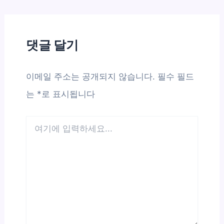
댓글 달기
이메일 주소는 공개되지 않습니다.
필수 필드
는
*
로 표시됩니다
여
기
에
입
력
하
세
요...