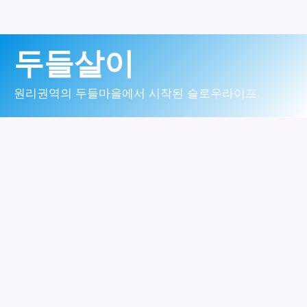
콘
두들살이
텐
츠
원리권역의 두들마을에서 시작된 슬로우라이프.
로
건
너
뛰
기