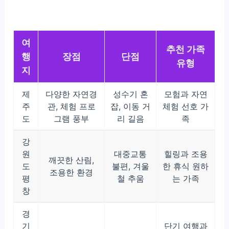
여
추천 가족
행
장점
단점
유형
지
제
다양한 자연경
성수기 혼
모험과 자연
주
관, 체험 프로
잡, 이동 거
체험 선호 가
도
그램 풍부
리 길음
족
강
원
대중교통
힐링과 조용
깨끗한 산림,
도
불편, 겨울
한 휴식 원하
조용한 환경
평
철 추움
는 가족
창
경
기
단기 여행과