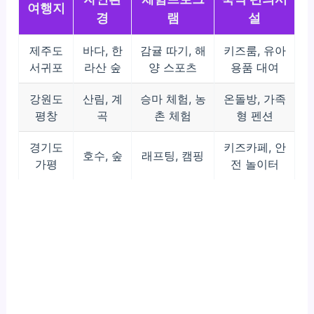
여행지
경
램
설
제주도
바다, 한
감귤 따기, 해
키즈룸, 유아
서귀포
라산 숲
양 스포츠
용품 대여
강원도
산림, 계
승마 체험, 농
온돌방, 가족
평창
곡
촌 체험
형 펜션
경기도
키즈카페, 안
호수, 숲
래프팅, 캠핑
가평
전 놀이터