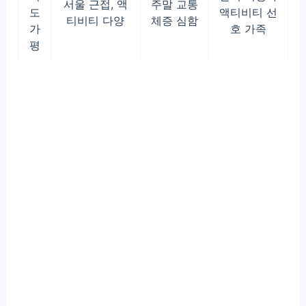
서울 근접, 액
주말 교통
도
액티비티 선
티비티 다양
체증 심함
가
호 가족
평