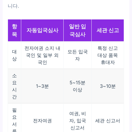
니다.
항
일반 입
자동입국심사
세관 신고
목
국심사
전자여권 소지 내
특정 신고
대
모든 입국
국인 및 일부 외
대상 품목
상
자
국인
휴대자
소
요
5~15분
1~3분
3~10분
시
이상
간
필
여권, 비
요
전자여권
자, 입국
세관 신고서
서
신고서
류