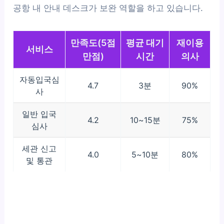
공항 내 안내 데스크가 보완 역할을 하고 있습니다.
만족도(5점
평균 대기
재이용
서비스
만점)
시간
의사
자동입국심
4.7
3분
90%
사
일반 입국
4.2
10~15분
75%
심사
세관 신고
4.0
5~10분
80%
및 통관