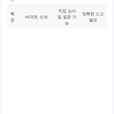
직접 심사
특
정확한 신고
비대면, 신속
및 질문 가
징
필요
능