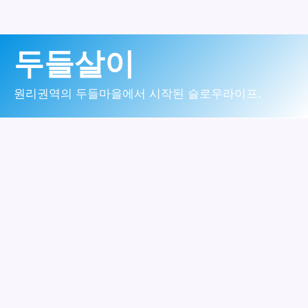
콘
두들살이
텐
츠
원리권역의 두들마을에서 시작된 슬로우라이프.
로
건
너
뛰
기