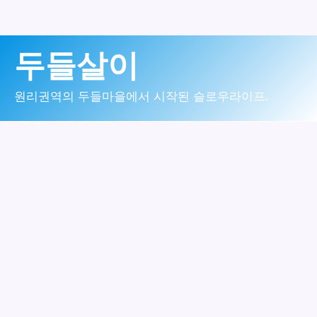
콘
두들살이
텐
츠
원리권역의 두들마을에서 시작된 슬로우라이프.
로
건
너
뛰
기