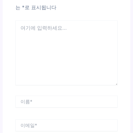
는
*
로 표시됩니다
여
기
에
입
력
하
세
요...
이
름
*
이
메