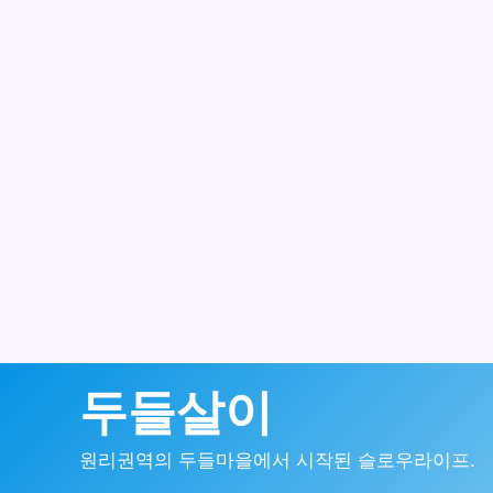
콘
두들살이
텐
원리권역의 두들마을에서 시작된 슬로우라이프.
츠