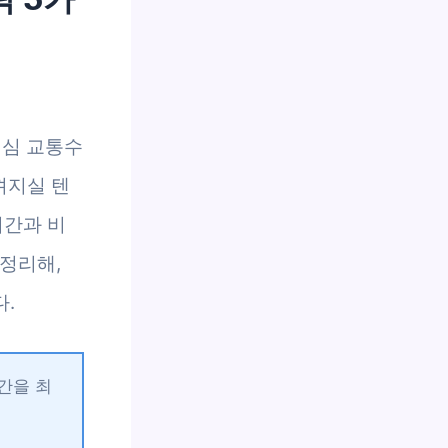
핵심 교통수
껴지실 텐
시간과 비
 정리해,
.
간을 최