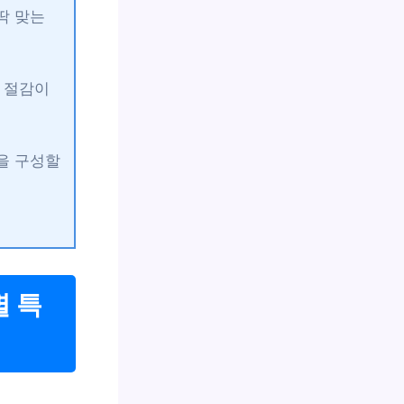
딱 맞는
 절감이
을 구성할
 특