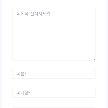
여
기
에
입
력
하
세
요...
이
름
*
이
메
일
*