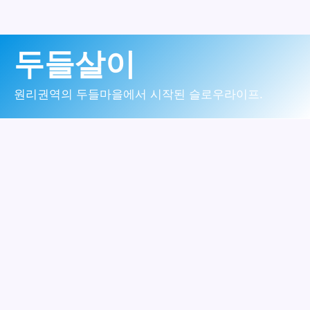
콘
두들살이
텐
츠
원리권역의 두들마을에서 시작된 슬로우라이프.
로
건
너
뛰
기