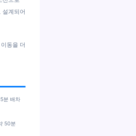
로 설계되어
 이동을 더
15분 배차
 50분