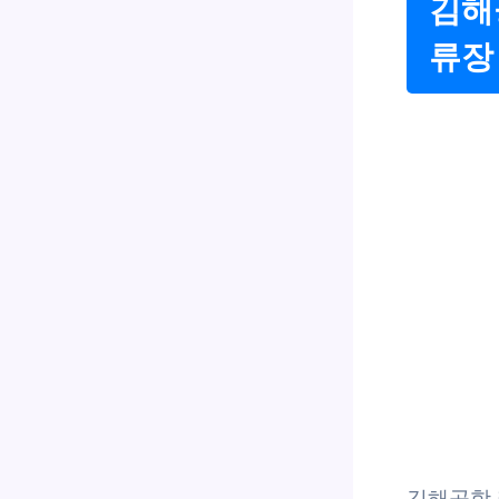
김해
류장
김해공항 