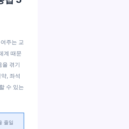
높여주는 교
체계 때문
움을 겪기
약, 좌석
할 수 있는
을 줄일