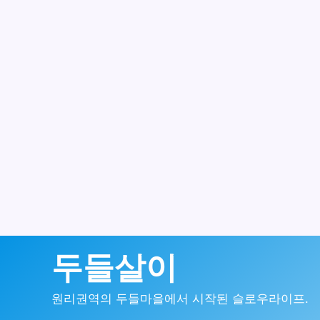
콘
두들살이
텐
원리권역의 두들마을에서 시작된 슬로우라이프.
츠