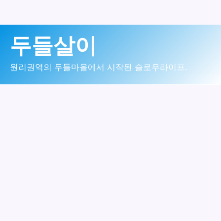
콘
두들살이
텐
츠
원리권역의 두들마을에서 시작된 슬로우라이프.
로
건
너
뛰
기