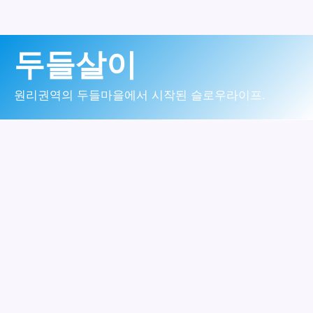
콘
두들살이
텐
츠
원리권역의 두들마을에서 시작된 슬로우라이프.
로
건
너
뛰
기