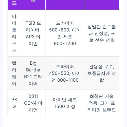
드
타
이
TSi3 드
드라이버
정밀한 컨트롤
틀
라이버,
500~600, 아이
과 안정성, 프
리
AP3 아
언 세트
로 선수 선호
스
이언
900~1200
트
캘
Big
드라이버
관용성 우수,
러
Bertha
450~550, 아이
초중급자에 적
웨
B21 드라
언 800~1100
합
이
이버
0311
최첨단 기술
PX
아이언 세트
GEN4 아
적용, 고가 프
G
1500 이상
이언
리미엄 브랜드