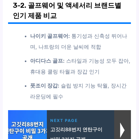
3-2. 골프웨어 및 액세서리 브랜드별
인기 제품 비교
나이키 골프웨어:
통기성과 신축성 뛰어나
며, 나트랑의 더운 날씨에 적합
아디다스 골프:
스타일과 기능성 모두 잡아,
휴대용 쿨링 타월과 장갑 인기
풋조이 장갑:
슬립 방지 기능 탁월, 장시간
라운딩에 필수
NEXT PAGE
고깃리88번지 연탄구이