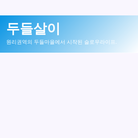
콘
두들살이
텐
츠
원리권역의 두들마을에서 시작된 슬로우라이프.
로
건
너
뛰
기