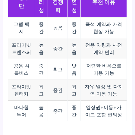
리
경쟁
연
추천 이유
단
성
력
성
그랩 택
중
중
즉석 예약과 가격
높음
시
간
간
협상 가능
프라이빗
높
높
전용 차량과 사전
중간
트랜스퍼
음
음
예약 편리
공용 셔
중
낮
저렴한 비용으로
최고
틀버스
간
음
이용 가능
프라이빗
최
최
자유 일정 및 다지
중간
렌터카
고
고
역 이동 가능
바나힐
높
중
입장권+이동+가
중간
투어
음
간
이드 포함 편의성