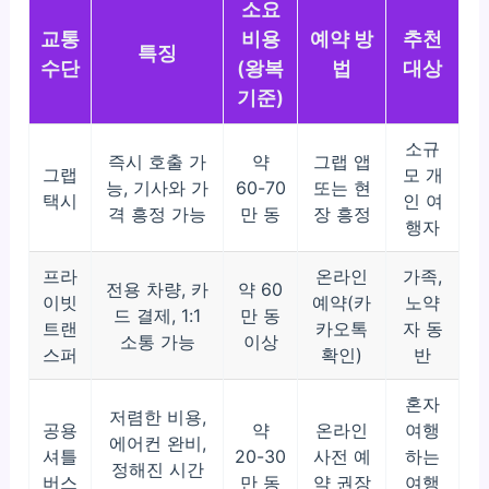
소요
교통
비용
예약 방
추천
특징
수단
(왕복
법
대상
기준)
소규
즉시 호출 가
약
그랩 앱
그랩
모 개
능, 기사와 가
60-70
또는 현
택시
인 여
격 흥정 가능
만 동
장 흥정
행자
프라
온라인
가족,
전용 차량, 카
약 60
이빗
예약(카
노약
드 결제, 1:1
만 동
트랜
카오톡
자 동
소통 가능
이상
스퍼
확인)
반
혼자
저렴한 비용,
공용
약
온라인
여행
에어컨 완비,
셔틀
20-30
사전 예
하는
정해진 시간
버스
만 동
약 권장
여행