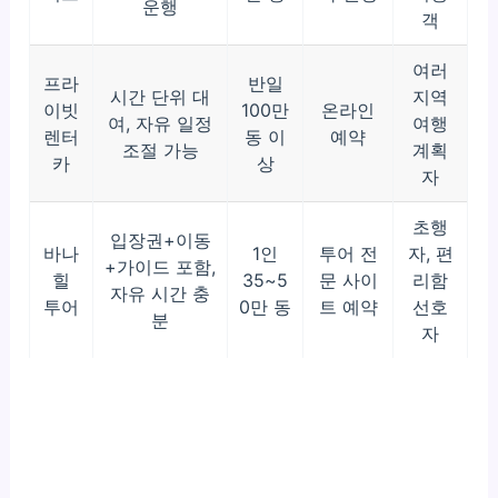
운행
객
여러
프라
반일
시간 단위 대
지역
이빗
100만
온라인
여, 자유 일정
여행
렌터
동 이
예약
조절 가능
계획
카
상
자
초행
입장권+이동
바나
1인
투어 전
자, 편
+가이드 포함,
힐
35~5
문 사이
리함
자유 시간 충
투어
0만 동
트 예약
선호
분
자