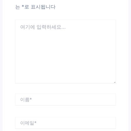
는
*
로 표시됩니다
여
기
에
입
력
하
세
요...
이
름
*
이
메