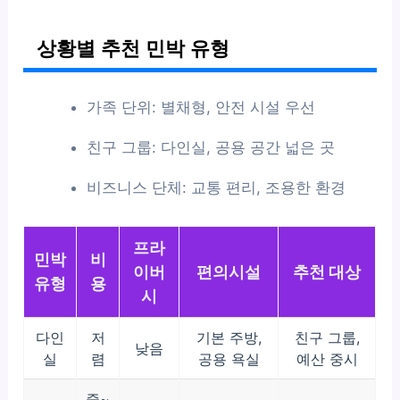
상황별 추천 민박 유형
가족 단위: 별채형, 안전 시설 우선
친구 그룹: 다인실, 공용 공간 넓은 곳
비즈니스 단체: 교통 편리, 조용한 환경
프라
민박
비
이버
편의시설
추천 대상
유형
용
시
다인
저
기본 주방,
친구 그룹,
낮음
실
렴
공용 욕실
예산 중시
중~