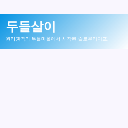
콘
두들살이
텐
츠
원리권역의 두들마을에서 시작된 슬로우라이프.
로
건
너
뛰
기