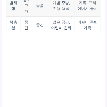
별채
개별 주방,
가족, 프라
고
높음
형
전용 욕실
이버시 중시
가
복층
중
넓은 공간,
어린이 동반
중간
형
간
어린이 친화
가족