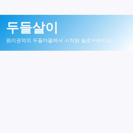
콘
두들살이
텐
츠
원리권역의 두들마을에서 시작된 슬로우라이프.
로
건
너
뛰
기