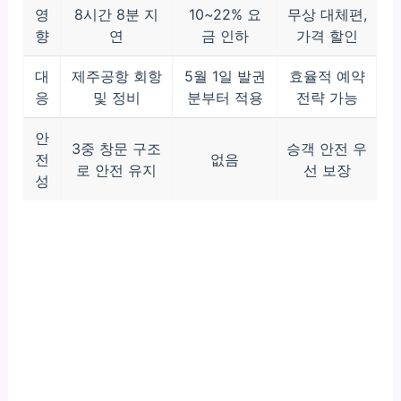
영
8시간 8분 지
10~22% 요
무상 대체편,
향
연
금 인하
가격 할인
대
제주공항 회항
5월 1일 발권
효율적 예약
응
및 정비
분부터 적용
전략 가능
안
3중 창문 구조
승객 안전 우
전
없음
로 안전 유지
선 보장
성