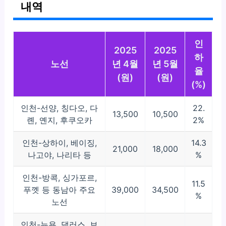
내역
인
2025
2025
하
노선
년 4월
년 5월
율
(원)
(원)
(%)
인천-선양, 칭다오, 다
22.
13,500
10,500
롄, 옌지, 후쿠오카
2%
인천-상하이, 베이징,
14.3
21,000
18,000
나고야, 나리타 등
%
인천-방콕, 싱가포르,
11.5
푸껫 등 동남아 주요
39,000
34,500
%
노선
인천-뉴욕, 댈러스, 보