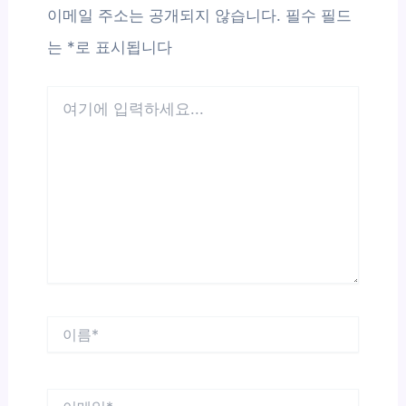
이메일 주소는 공개되지 않습니다.
필수 필드
는
*
로 표시됩니다
여
기
에
입
력
하
세
요...
이
름
*
이