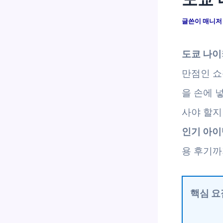
글쓴이
매니
도쿄 나이
만점인 쇼
을 손에 
사야 할지
인기 아이
용 후기까
핵심 요