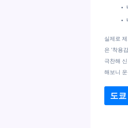
실제로 제
은 ‘착용
극찬해 신
해보니 운
도쿄