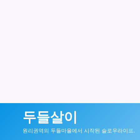
콘
두들살이
텐
원리권역의 두들마을에서 시작된 슬로우라이프.
츠