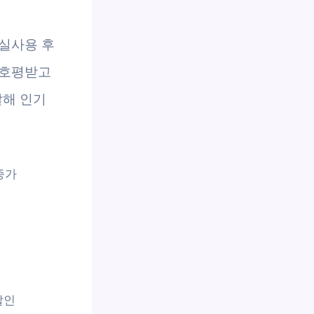
 실사용 후
 호평받고
달해 인기
 증가
할인