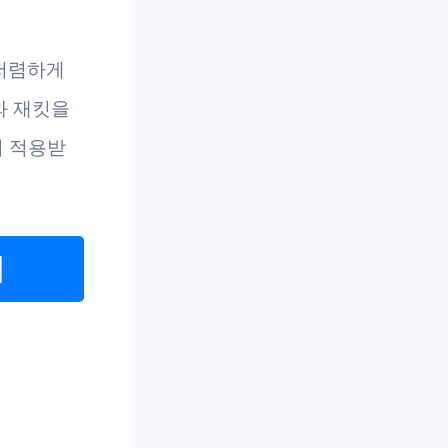
 저렴하게
와 재킷을
지 적용받
지