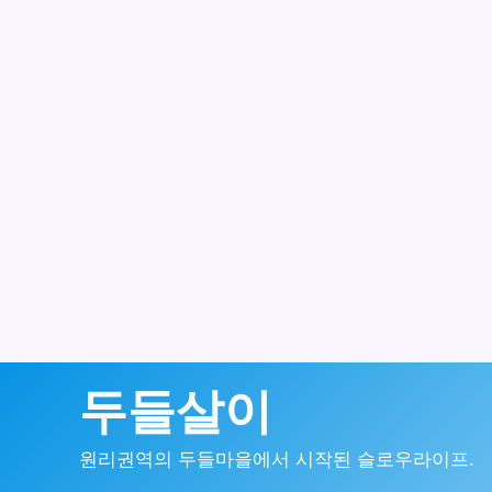
콘
두들살이
텐
원리권역의 두들마을에서 시작된 슬로우라이프.
츠