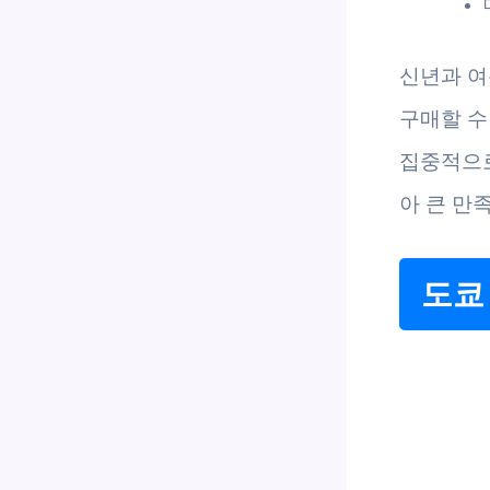
신년과 여
구매할 수
집중적으로
아 큰 만
도쿄