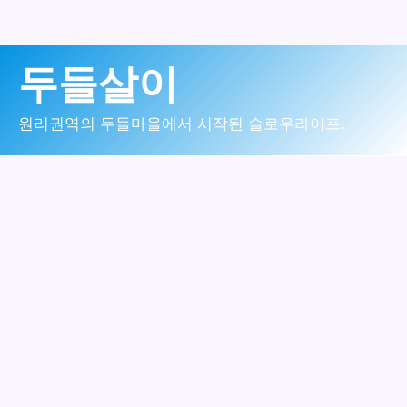
콘
두들살이
텐
츠
원리권역의 두들마을에서 시작된 슬로우라이프.
로
건
너
뛰
기