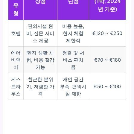
장점
단점
(1박, 2024
유
년 기준)
형
편의시설 완
비용 높음,
호텔
비, 전문 서비
현지 체험
€120 ~ €250
스 제공
제한적
에어
현지 생활 체
청결 및 서
비앤
험, 비용 절감
비스 편차
€70 ~ €180
비
가능
큼
게스
친근한 분위
개인 공간
트하
기, 저렴한 가
부족, 편의시
€50 ~ €100
우스
격
설 제한