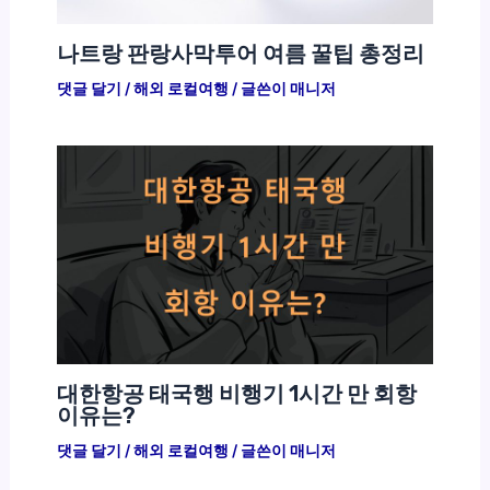
나트랑 판랑사막투어 여름 꿀팁 총정리
댓글 달기
/
해외 로컬여행
/ 글쓴이
매니저
대한항공 태국행 비행기 1시간 만 회항
이유는?
댓글 달기
/
해외 로컬여행
/ 글쓴이
매니저