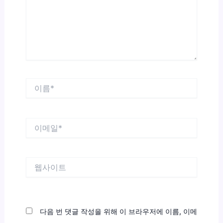
하
세
요...
이
름
*
이
메
일
*
웹
사
이
트
다음 번 댓글 작성을 위해 이 브라우저에 이름, 이메