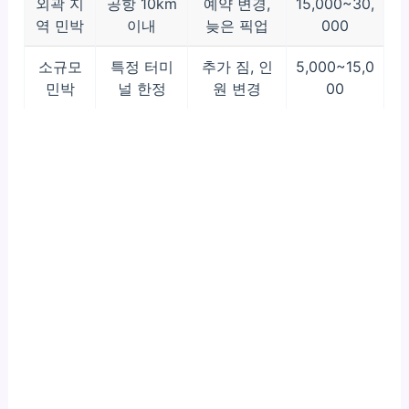
외곽 지
공항 10km
예약 변경,
15,000~30,
역 민박
이내
늦은 픽업
000
소규모
특정 터미
추가 짐, 인
5,000~15,0
민박
널 한정
원 변경
00