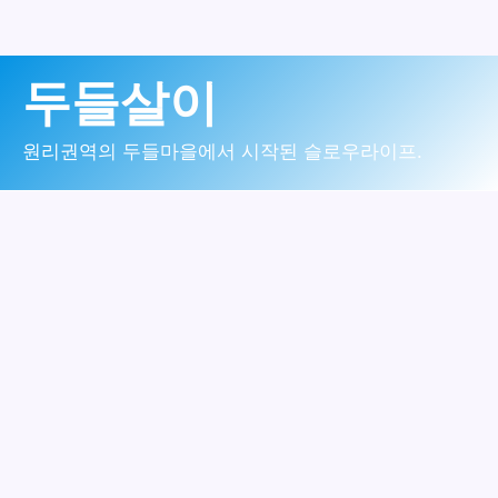
콘
두들살이
텐
츠
원리권역의 두들마을에서 시작된 슬로우라이프.
로
건
너
뛰
기