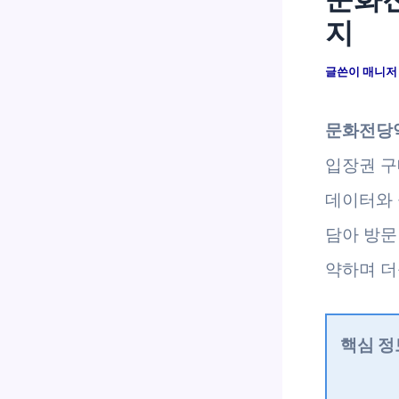
지
글쓴이
매니
문화전당역
입장권 구
데이터와 
담아 방문
약하며 더
핵심 정