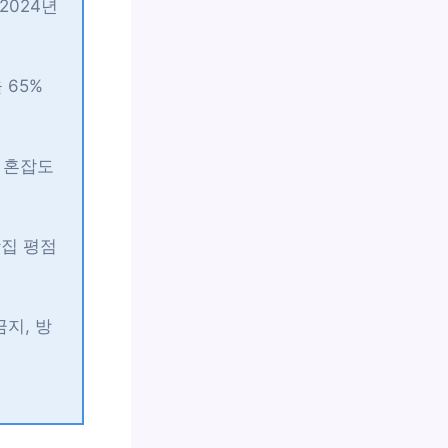
2024년
 65%
간 혼잡도
맛집 평점
금지, 방