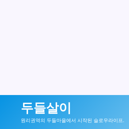
콘
두들살이
텐
원리권역의 두들마을에서 시작된 슬로우라이프.
츠