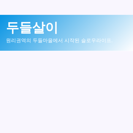
콘
두들살이
텐
츠
원리권역의 두들마을에서 시작된 슬로우라이프.
로
건
너
뛰
기