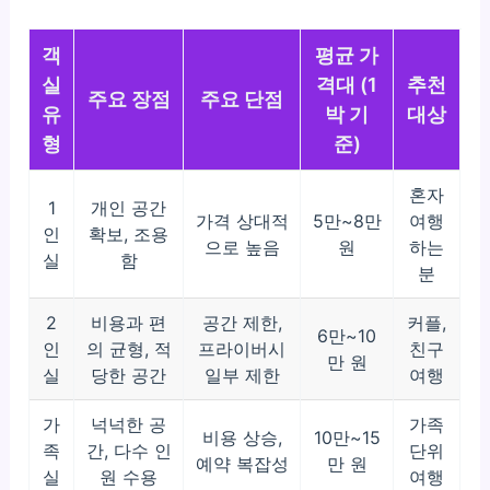
객
평균 가
실
격대 (1
추천
주요 장점
주요 단점
유
박 기
대상
형
준)
혼자
1
개인 공간
가격 상대적
5만~8만
여행
인
확보, 조용
으로 높음
원
하는
실
함
분
2
비용과 편
공간 제한,
커플,
6만~10
인
의 균형, 적
프라이버시
친구
만 원
실
당한 공간
일부 제한
여행
가
넉넉한 공
가족
비용 상승,
10만~15
족
간, 다수 인
단위
예약 복잡성
만 원
실
원 수용
여행