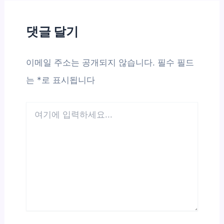
댓글 달기
이메일 주소는 공개되지 않습니다.
필수 필드
는
*
로 표시됩니다
여
기
에
입
력
하
세
요...